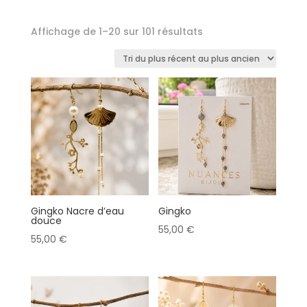
Trié
Affichage de 1–20 sur 101 résultats
du
plus
récent
au
plus
ancien
Gingko Nacre d’eau
Gingko
douce
55,00
€
55,00
€