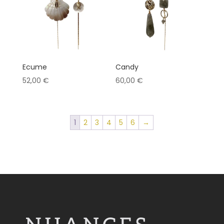
Ecume
Candy
52,00
€
60,00
€
1
2
3
4
5
6
→